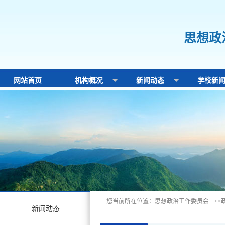
思想政
网站首页
机构概况
新闻动态
学校新
新闻动态
您当前所在位置：
思想政治工作委员会
>>
新闻动态