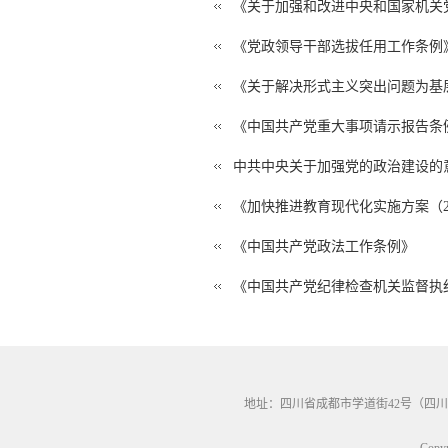
《关于加强和改进中央和国家机关
《党政领导干部选拔任用工作条例
《关于解决形式主义突出问题为基
《中国共产党重大事项请示报告条
中共中央关于加强党的政治建设的
《加快推进教育现代化实施方案（201
《中国共产党政法工作条例》
《中国共产党纪律检查机关监督执
地址：四川省成都市学道街42号（四川省电教