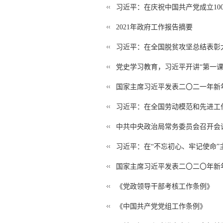
习近平：在庆祝中国共产党成立10
2021年政府工作报告摘要
习近平：在全国脱贫攻坚总结表彰
党史学习教育，习近平开讲“第一课
国家主席习近平发表二〇二一年新
习近平：在全国劳动模范和先进工
中共中央政治局常务委员会召开会议
习近平：在“不忘初心、牢记使命”
国家主席习近平发表二〇二〇年新
《党政领导干部考核工作条例》
《中国共产党党组工作条例》